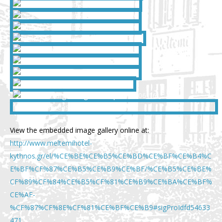
View the embedded image gallery online at:
http://www.meltemihotel-
kythnos.gr/el/%CE%BE%CE%B5%CE%BD%CE%BF%CE%B4%C
E%BF%CF%87%CE%B5%CE%B9%CE%BF/%CE%B5%CE%BE%
CF%89%CF%84%CE%B5%CF%81%CE%B9%CE%BA%CE%BF%
CE%AF-
%CF%87%CF%8E%CF%81%CE%BF%CE%B9#sigProIdfd54633
471